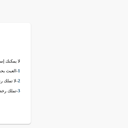
لا يمكنك إستخدام قالب Spark .. هذ
1
-العبث بحق
2
-لا تملك 
3
-تملك رخصة