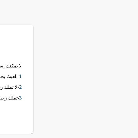
لا يمكنك إستخدام قالب Spark .. هذ
1
-العبث بحق
2
-لا تملك 
3
-تملك رخصة