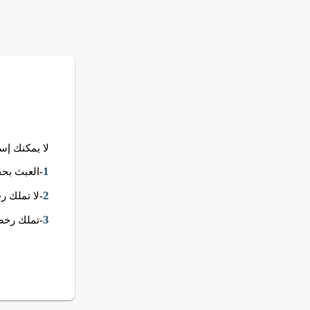
لا يمكنك إستخدام قالب Spark .. هذ
1
-العبث بحق
2
-لا تملك 
3
-تملك رخصة