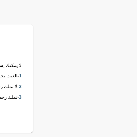
لا يمكنك إستخدام قالب Spark .. هذ
1
-العبث بحق
2
-لا تملك 
3
-تملك رخصة